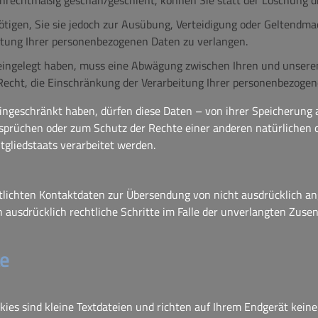
rechtmäßig geschah/geschieht, können Sie statt der Löschung d
tigen, Sie sie jedoch zur Ausübung, Verteidigung oder Geltendm
itung Ihrer personenbezogenen Daten zu verlangen.
eingelegt haben, muss eine Abwägung zwischen Ihren und unser
Recht, die Einschränkung der Verarbeitung Ihrer personenbezogen
ngeschränkt haben, dürfen diese Daten – von ihrer Speicherung a
rüchen oder zum Schutz der Rechte einer anderen natürlichen od
tgliedstaats verarbeitet werden.
lichten Kontaktdaten zur Übersendung von nicht ausdrücklich an
ich ausdrücklich rechtliche Schritte im Falle der unverlangten Z
te
kies sind kleine Textdateien und richten auf Ihrem Endgerät kei