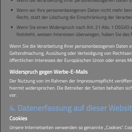
Wenn die Verarbeitung Ihrer personenbezogenen Daten un
Wenn wir Ihre personenbezogenen Daten nicht mehr benö
Recht, statt der Löschung die Einschränkung der Verarbe
Wenn Sie einen Widerspruch nach Art. 21 Abs. 1 DSGVO 
feststeht, wessen Interessen überwiegen, haben Sie das 
Wenn Sie die Verarbeitung Ihrer personenbezogenen Daten ei
Geltendmachung, Ausübung oder Verteidigung von Rechtsansp
öffentlichen Interesses der Europäischen Union oder eines Mi
Widerspruch gegen Werbe-E-Mails
Der Nutzung von im Rahmen der Impressumspflicht veröffent
hiermit widersprochen. Die Betreiber der Seiten behalten s
vor.
4. Datenerfassung auf dieser Websi
Cookies
Unsere Internetseiten verwenden so genannte „Cookies“. Coo